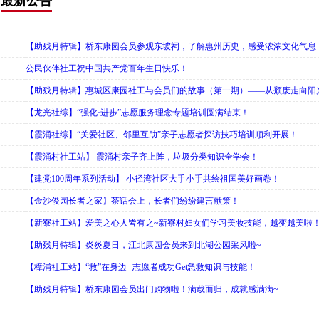
最新公告
【助残月特辑】桥东康园会员参观东坡祠，了解惠州历史，感受浓浓文化气息
公民伙伴社工祝中国共产党百年生日快乐！
【助残月特辑】惠城区康园社工与会员们的故事（第一期）——从颓废走向阳
【龙光社综】“强化·进步”志愿服务理念专题培训圆满结束！
【霞涌社综】“关爱社区、邻里互助”亲子志愿者探访技巧培训顺利开展！
【霞涌村社工站】 霞涌村亲子齐上阵，垃圾分类知识全学会！
【建党100周年系列活动】 小径湾社区大手小手共绘祖国美好画卷！
【金沙俊园长者之家】茶话会上，长者们纷纷建言献策！
【新寮社工站】爱美之心人皆有之~新寮村妇女们学习美妆技能，越变越美啦
【助残月特辑】炎炎夏日，江北康园会员来到北湖公园采风啦~
【樟浦社工站】“救”在身边--志愿者成功Get急救知识与技能！
【助残月特辑】桥东康园会员出门购物啦！满载而归，成就感满满~