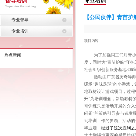
专业培训
督导培训
Supervise the training
【公民伙伴】青苗护
专业督导
专业培训
项目内容
热点新闻
为了加强同工们对青
度，同时为
“青苗护航”守
社会组织创新服务基地306
活动由广东省历奇导
暖场
“趣味足球”的小游戏
地取材设计游戏项目，过程
升
”
为培训理念
，新颖独特
奇训练只是活动开展的介入
问题”的策略引导参与者发
到培训工作的要领。活动的
经过了这次胜利之
毕业墙，
大大增强也更深的感受信任